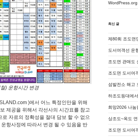
WordPress.org
최신 글
제80회 조도면
도서여객선 운항
조도면 관매도 
조도면 도서여객
섬발전소 해고 
계철) 운항시간 변경
하조도등대에서 
SLAND.com )에서 어느 특정인만을 위해
희망2026 나
정보 제공을 위해서 각선사의 시간표를 참고
로 자료의 정확성을 절대 담보 할 수 없으
상조도~옥도 연
 운항사정에 따라서 변경 될 수 있음을 반
조도면 도서여객