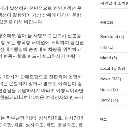
뒤안길이 소박한
 안개가 발생하면 전면적으로 연안여객선 운
객선이 결항되어 기상 상황에 따라서 운항
있음을 이해 바랍니다.
카테고리
평소에도 알아 둘 사항으로 반드시 신분증
Birdisland
(4)
목포항 또는 팽목항 터미널에 도착하여 승선권
Info
(1)
 승선대기행열에 순번대로 차량을 위치하고
여 변동사항을 반드시 체크하시기 바랍니
island
(8)
Local Tip
(59)
요일 1항차가 관매도행으로 전환되어 운항하
News
(332)
8:20)는 운항하지 않거나 별도로 여객선이 증
Notice
(2)
변경됨을 유념하시기 바라며 여행객이라면
 한림페리11호 HL해운 여객선사와 반드시
Story
(24)
 짝수날만 기항), 섬사랑10호, 섬사랑13
태그
,죽항, 각흘, 상하죽도, 곽도, 맹골죽도, 광