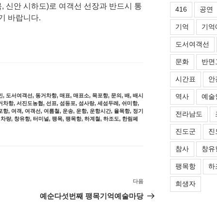
갈목, 신안 시하도)로 여객선 선장과 반드시 통
416
공연
기 바랍니다.
기억
기억
도서여객선
문화
반면
시간표
안
역사
예술
민
,
도서여객선
,
동거차항
,
매표
,
매표소
,
목포항
,
문의
,
배
,
배시
거차항
,
서진도농협
,
선표
,
섬등포
,
섬사랑
,
세섬두레
,
쉬미항
,
포항
,
여객
,
여객선
,
여름철
,
운송
,
운항
,
운항시간
,
율목항
,
정기
전라남도
,
차량
,
창유항
,
터미널
,
팽목
,
팽목항
,
하계철
,
하조도
,
한림페
진도군
진
참사
창유
팽목항
하
다음
다
희생자
음
예순다섯번째 팽목기억예술마당
글