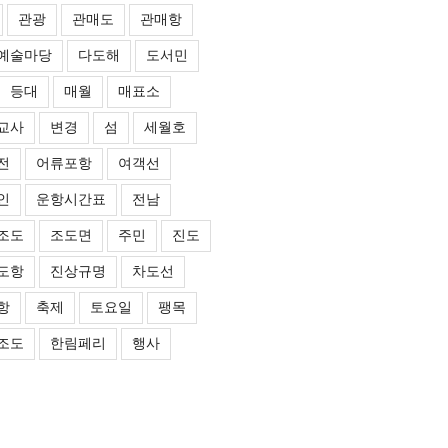
관광
관매도
관매항
예술마당
다도해
도서민
등대
매월
매표소
교사
변경
섬
세월호
전
어류포항
여객선
인
운항시간표
전남
조도
조도면
주민
진도
도항
진상규명
차도선
항
축제
토요일
팽목
조도
한림페리
행사