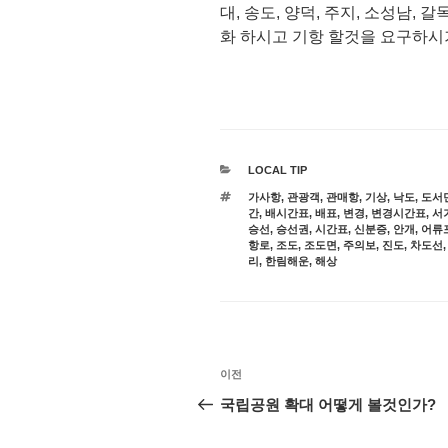
대, 송도, 양덕, 주지, 소성남, 
화 하시고 기항 할것을 요구하시
카
LOCAL TIP
테
태
가사항
,
관광객
,
관매항
,
기상
,
낙도
,
도서
고
그
간
,
배시간표
,
배표
,
변경
,
변경시간표
,
서
리
승선
,
승선권
,
시간표
,
신분증
,
안개
,
어류
항로
,
조도
,
조도면
,
주의보
,
진도
,
차도선
리
,
한림해운
,
해상
글
이
이전
탐
전
국립공원 확대 어떻게 볼것인가?
글
색