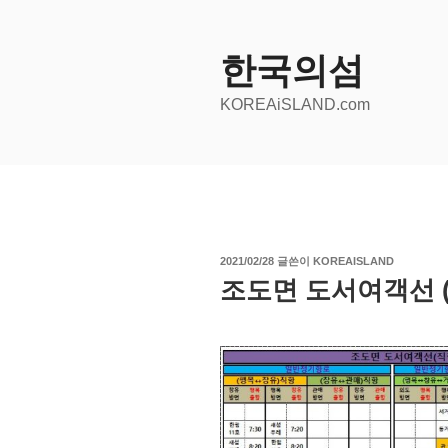
콘
텐
츠
한국의섬
로
KOREAiSLAND.com
바
로
가
기
작
2021/02/28
글쓴이
KOREAISLAND
성
조도면 도서여객선 (
일
자