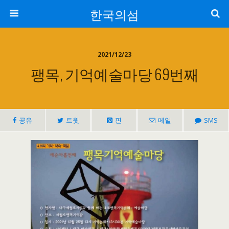
한국의섬
2021/12/23
팽목, 기억예술마당 69번째
공유
트윗
핀
메일
SMS