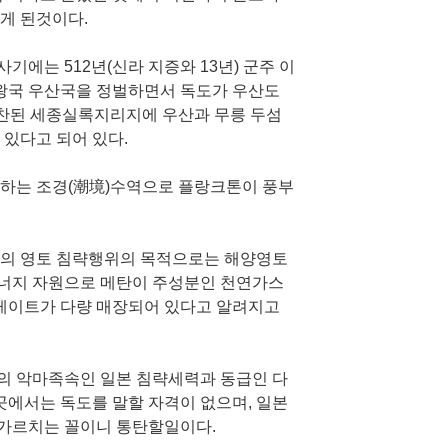
게 된것이다.
기에는 512년(신라 지증와 13년) 군주 이
왕국 우산국을 정벌하면서 독도가 우산도
 편찬된 세종실록지리지에 우산과 무릉 두섬
 있다고 되어 있다.
차하는 조경(潮境)수역으로 플랑크톤이 풍부
본의 영토 침략행위의 목적으로는 해양영토
에너지 자원으로 메탄이 주성분인 천연가스
레이트가 다량 매장되어 있다고 알려지고
의 악마족속인 일본 침략세력과 동급인 다
에서는 독도를 말할 자격이 없으며, 일본
 가르치는 꼴이니 통탄할일이다.