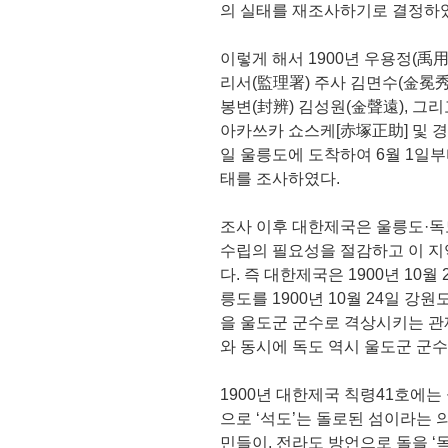
의 실태를 재조사하기로 결정하
이렇게 해서 1900년 우용정(禹
리서(監理署) 주사 김면수(金冕秀),
봉변(封辨) 김성원(金聲遠), 그
아카쓰카 쇼스케[赤塚正助] 및 경
일 울릉도에 도착하여 6월 1일부
태를 조사하였다.
조사 이후 대한제국은 울릉도·독
수립의 필요성을 절감하고 이 지
다. 즉 대한제국은 1900년 10
릉도를 1900년 10월 24일 강
을 울도군 군수로 격상시키는 관
와 동시에 독도 역시 울도군 군수
1900년 대한제국 칙령41호에는
으로 ‘석도’는 돌로된 섬이라는
민들이, 전라도 방언으로 돌을 