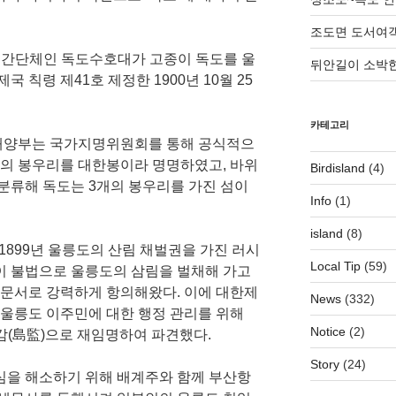
조도면 도서여객
월 민간단체인 독도수호대가 고종이 독도를 울
뒤안길이 소박한
 칙령 제41호 제정한 1900년 10월 25
카테고리
국가해양부는 국가지명위원회를 통해 공식적으
도의 봉우리를 대한봉이라 명명하였고, 바위
Birdisland
(4)
분류해 독도는 3개의 봉우리를 가진 섬이
Info
(1)
island
(8)
1899년 울릉도의 산림 채벌권을 가진 러시
Local Tip
(59)
이 불법으로 울릉도의 삼림을 벌채해 가고
 문서로 강력하게 항의해왔다. 이에 대한제
News
(332)
 울릉도 이주민에 대한 행정 관리를 위해
Notice
(2)
도감(島監)으로 재임명하여 파견했다.
Story
(24)
심을 해소하기 위해 배계주와 함께 부산항