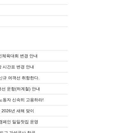
민체육대회 변경 안내
 시간표 변경 안내
신규 여객선 취항한다.
선 운항(하계철) 안내
노동자 신속히 고용하라!
2026년 새해 맞이
눔캠페인 일일찻집 운영
도교 가설공사 착공