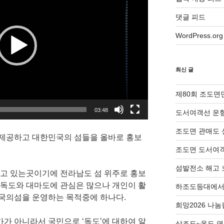
댓글 피드
WordPress.org
최신 글
제80회 조도면
03:48
도서여객선 운항
조도면 관매도 
 제공하고 대한민국의 섬들을 올바로 홍보
조도면 도서여객
섬발전소 해고 
살고 있는곳이기에 전라남도 섬 위주로 홍보
 독도와 대마도에 관심은 많으나 개인이 활
하조도등대에서 
국의섬을 운영하는 목적중에 하나다.
희망2026 나
가 아니라서 국민으로 ‘독도’에 대하여 알
상조도~옥도 연