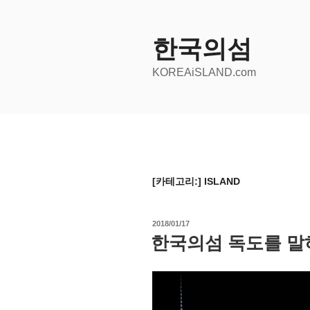
콘
텐
츠
한국의섬
로
KOREAiSLAND.com
바
로
가
기
[카테고리:]
ISLAND
작
2018/01/17
성
한국의섬 독도를 말
일
자
동
영