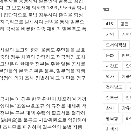
 세무사를 동행시켜 일본인의 울릉도 침입
 그 보고서에 의하면 1899년 5~6월 당시
태그
이 집단적으로 불법 침투하여 촌락을 형성
 지속적으로 벌채하여 선박을 통해 일본으
416
공연
니라 곡식을 비롯한 각종 재화의 밀무역도 폭
기억
기억
도서여객선
 사실의 보고와 함께 울릉도 주민들을 보호
문화
반면
 중앙 정부 차원의 강력하고 적극적인 조치
보고받은 대한제국 정부는 주한 일본 공사를
시간표
안
본인들의 본국 귀환은 물론, 밀무역을 자행
역사
예술
] 약정에 의거 조사·징벌하여 그 폐단을 영구
전라남도
진도군
진
 공사는 이 경우 한국 관헌이 체포하여 가까
 있다는 ‘조일수호조규’의 규정을 내세워 책
참사
창유
 정부는 근본 대책 수립의 필요성을 절감하
팽목항
하
용정(禹用鼎)을 울릉도 시찰위원으로 임명하여
한 조사단을 파견하여 일본인의 불법 자행
희생자