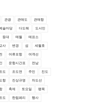
관광
관매도
관매항
예술마당
다도해
도서민
등대
매월
매표소
교사
변경
섬
세월호
전
어류포항
여객선
인
운항시간표
전남
조도
조도면
주민
진도
도항
진상규명
차도선
항
축제
토요일
팽목
조도
한림페리
행사