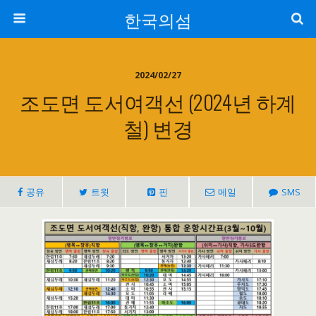
한국의섬
2024/02/27
조도면 도서여객선 (2024년 하계
철) 변경
공유
트윗
핀
메일
SMS